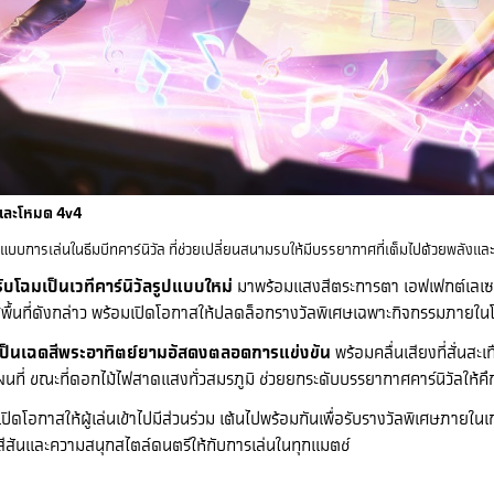
ปและโหมด 4v4
แบบการเล่นในธีมบีทคาร์นิวัล ที่ช่วยเปลี่ยนสนามรบให้มีบรรยากาศที่เต็มไปด้วยพลังแ
บโฉมเป็นเวทีคาร์นิวัลรูปแบบใหม่
มาพร้อมแสงสีตระการตา เอฟเฟกต์เลเซ
ล้พื้นที่ดังกล่าว พร้อมเปิดโอกาสให้ปลดล็อกรางวัลพิเศษเฉพาะกิจกรรมภายในโ
นเป็นเฉดสีพระอาทิตย์ยามอัสดงตลอดการแข่งขัน
พร้อมคลื่นเสียงที่สั่น
่ ขณะที่ดอกไม้ไฟสาดแสงทั่วสมรภูมิ ช่วยยกระดับบรรยากาศคาร์นิวัลให้คึกคั
เปิดโอกาสให้ผู้เล่นเข้าไปมีส่วนร่วม เต้นไปพร้อมกันเพื่อรับรางวัลพิเศษภายใน
มสีสันและความสนุกสไตล์ดนตรีให้กับการเล่นในทุกแมตช์