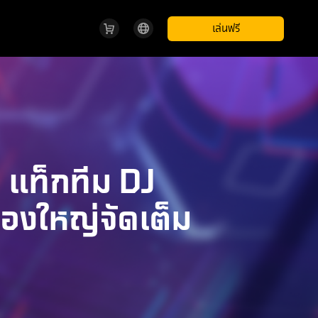
เล่นฟรี
 แท็กทีม DJ
องใหญ่จัดเต็ม