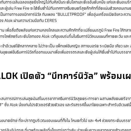
บกับการเฉลิมฉลองสุดยิ่งใหญ่ไปกับศิลปินระดับโลกและดีเจอันดับหนึ่ง แห่งละตินอเมร
ละผู้เล่น Free Fire จะได้ดื่มด่ำไปกับเทศกาลธีมดนตรีสุดคึกคักที่อัดแน่นด้วยคอ
งเป็นทางการของบีทคาร์นิวัล กับเพลง “BULLETPROOF” เพื่ออุ่นเครื่องเปิดจังหวะคว
ของ Alok ผ่านความร่วมมือกับ CERES
าน เพื่อสื่อถึงพลังแห่งความหลงใหลและความคึกคักที่จะเปลี่ยนมรภูมิ Free Fire ให้กลา
การไลฟ์สตรีมระดับโลกของ Alok เวทีชุมชนร่มรื่นในธีมคาร์นิวัลบนแผนที่หาดตะวัน แล
จำอีเวนต์ได้หลากหลาย ไม่ว่าจะเป็น แพ็กแฟชันหญิง สกายบอร์ด ระเบิดมือ เคียว และ
นชุดแฟชั่นธีมคาร์นิวัลที่ออกแบบมาเพื่อเพิ่มอรรถรสและดึงผู้เล่นให้ดื่มด่ำไปกับบรร
LOK เปิดตัว “บีทคาร์นิวัล” พร้อม
ระสบการณ์การเล่นสุดมันส์ในบรรยากาศธีมคาร์นิวัลสุดตระการตา ผสานพลังดนตรีจากศิล
ึ่ง Alok นั่งแท่นโปรดิวเซอร์ด้วยตัวเอง และรังสรรค์ขึ้นมาโดยเฉพาะสำหรับอีเวนต์นี้
ันขนาดยักษ์ ที่จะปรากฏบริเวณขอบแผนที่ทั้งใน โหมดทั่วไป และ 4v4 ช่วยยกระดับบรรยากา
เวอร์ชันอัปเกรด ที่มาพร้อมพลังที่แข็งแกร่งกว่าเดิม ช่วยเพิ่มความหลากหลายด้านกลยุ