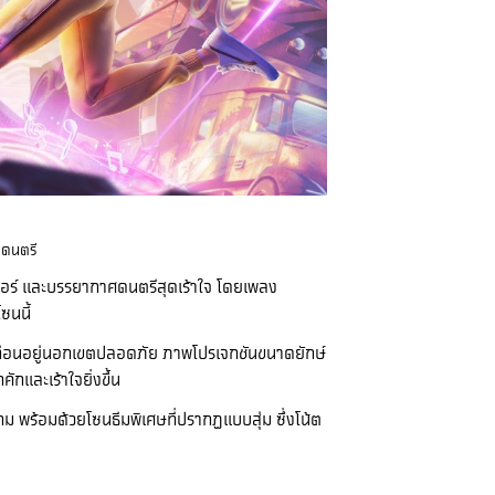
ละดนตรี
อร์ และบรรยากาศดนตรีสุดเร้าใจ โดยเพลง
ซนนี้
สะเทือนอยู่นอกเขตปลอดภัย ภาพโปรเจกชันขนาดยักษ์
กและเร้าใจยิ่งขึ้น
เกม พร้อมด้วยโซนธีมพิเศษที่ปรากฏแบบสุ่ม ซึ่งโน้ต