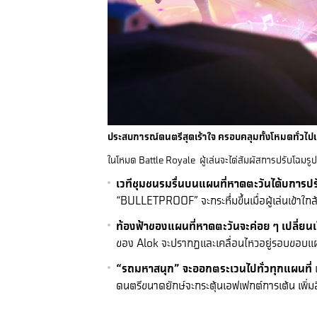
ประสบการณ์ดนตรีสุดเร้าใจ ครอบคลุมทั้งโหมดทั่วไ
ในโหมด Battle Royale ผู้เล่นจะได่สัมผัสการปรับโฉมรูป
เวทีชุมชนรมรื่นบนแผนที่หาดตะวันได้บการปรั
“BULLETPROOF” จะกระหึ่มขึ้นเมื่อผู้เล่นเข้าใก
ท้องฟ้าของแผนที่หาดตะวันจะค่อย ๆ เปลี่ย
ของ Alok จะปรากฏและเคลื่อนไหวอยู่รอบขอบแผนที
“รถมหาสนุก” จะออกตระเวนไปทั่วทุกแผนที่
ดนตรีขนาดยักษ์จะกระตุ้นเอฟเฟกต์การเต้น เพิ่