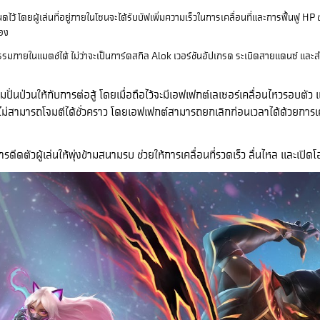
้ โดยผู้เล่นที่อยู่ภายในโซนจะได้รับบัฟเพิ่มความเร็วในการเคลื่อนที่และการฟื้นฟู H
่อง
รรมภายในแมตช์ได้ ไม่ว่าจะเป็นการ์ดสกิล Alok เวอร์ชันอัปเกรด ระเบิดสายแดนซ์ และ
ามปั่นป่วนให้กับการต่อสู้ โดยเมื่อถือไว้จะมีเอฟเฟกต์เลเซอร์เคลื่อนไหวรอบตัว
ทำให้ไม่สามารถโจมตีได้ชั่วคราว โดยเอฟเฟกต์สามารถยกเลิกก่อนเวลาได้ด้วยการเ
การดีดตัวผู้เล่นให้พุ่งข้ามสนามรบ ช่วยให้การเคลื่อนที่รวดเร็ว ลื่นไหล และเป