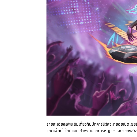
รายละเอียดเพิ่มเติมเกี่ยวกับบีทคาร์นิวัลจะทยอยเปิดเผย
และแพ็กทไวไลท์แคท สำหรับตัวละครหญิง รวมถึงของสะสมธ