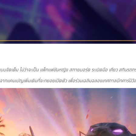
บบจัดเต็ม ไม่ว่าจะเป็น แพ็กแฟชันหญิง สกายบอร์ด ระเบิดมือ เคียว สกินรถก
ากแคมเปญเพิ่มเติมที่จะทยอยเปิดตัว เพื่อร่วมเฉลิมฉลองเทศกาลบีทคาร์นิวัลไ