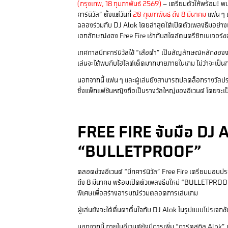
(กรุงเทพ, 18 กุมภาพันธ์ 2569)
– เตรียมตัวให้พร้อม! พ
คาร์นิวัล” ตั้งแต่วันที่
20 กุมภาพันธ์ ถึง 8 มีนาคม
แฟน ๆ แ
ฉลองร่วมกับ DJ Alok โดยล่าสุดได้เปิดตัวเพลงธีมอย่า
เอกลักษณ์ของ Free Fire เข้ากับสไตล์ดนตรีซิกเนเจอร์
เทศกาลบีทคาร์นิวัลใช้ “เสือดำ” เป็นสัญลักษณ์หลักของง
เล่นจะได้พบกับไฮไลต์เด็ดมากมายภายในเกม ไม่ว่าจะเป็น
นอกจากนี้ แฟน ๆ และผู้เล่นยังสามารถปลดล็อกรางวัลประ
ซึ่งแพ็กแฟชันหญิงถือเป็นรางวัลใหญ่ของอีเวนต์ โดยจะเป็
FREE FIRE จับมือ DJ A
“BULLETPROOF”
ตลอดช่วงอีเวนต์ “บีทคาร์นิวัล” Free Fire เตรียมมอบป
ถึง 8 มีนาคม พร้อมเปิดตัวเพลงธีมใหม่ “BULLETPROOF” ซ
พิเศษเพื่อสร้างอารมณ์ร่วมตลอดการเล่นเกม
ผู้เล่นยังจะได้ตื่นตาตื่นใจกับ DJ Alok ในรูปแบบโปรเจกช
นอกจากนี้ ภายในอีเวนต์ยังมีการเพิ่ม “การ์ดสกิล Alok” 