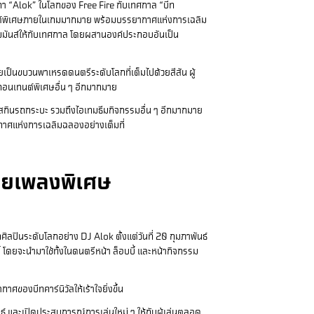
ิกา “Alok” ในโลกของ Free Fire กับเทศกาล “บีท
นเทนต์พิเศษภายในเกมมากมาย พร้อมบรรยากาศแห่งการเฉลิม
ามมันส์ให้กับเทศกาล โดยผสานองค์ประกอบอันเป็น
ยเป็นขบวนพาเหรดดนตรีระดับโลกที่เต็มไปด้วยสีสัน ผู้
ะคอนเทนต์พิเศษอื่น ๆ อีกมากมาย
 สกินรถกระบะ รวมถึงไอเทมธีมกิจกรรมอื่น ๆ อีกมากมาย
ยากาศแห่งการเฉลิมฉลองอย่างเต็มที่
เผยเพลงพิเศษ
ปินระดับโลกอย่าง DJ Alok ตั้งแต่วันที่ 20 กุมภาพันธ์
 โดยจะนำมาใช้ทั้งในดนตรีหน้า ล็อบบี้ และหน้ากิจกรรม
ศของบีทคาร์นิวัลให้เร้าใจยิ่งขึ้น
ทธ์ และเปิดประสบการณ์การเล่นใหม่ ๆ ให้กับผู้เล่นตลอด