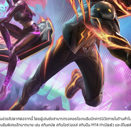
ในช่วงสัปดาห์ต่อจากนี้ โดยผู้เล่นยังสามารถรอคอยไอเทมธีมบีทคาร์นิวัลภายในร้านค้าใ
ีมพิเศษอีกมากมาย เช่น สกินหมัด สกินไอซ์วอลล์ สกินปืน M14 ท่าเปิดตัว และอีโมตพ