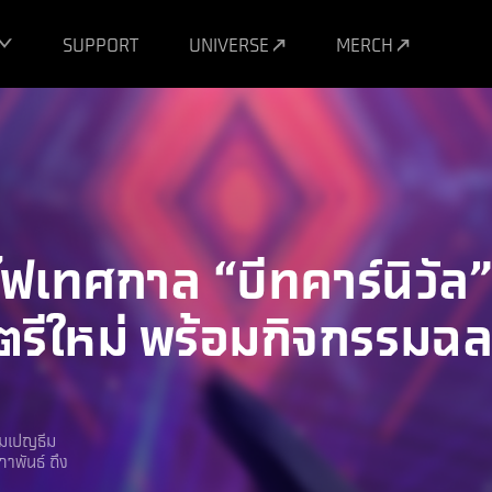
SUPPORT
UNIVERSE
MERCH
ฟเทศกาล “บีทคาร์นิวัล”
รีใหม่ พร้อมกิจกรรมฉล
คมเปญธีม
ภาพันธ์ ถึง