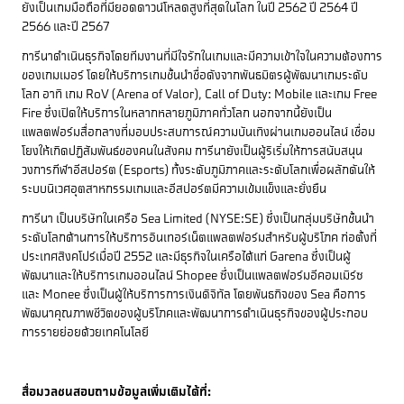
ยังเป็นเกมมือถือที่มียอดดาวน์โหลดสูงที่สุดในโลก ในปี 2562 ปี 2564 ปี
2566 และปี 2567
การีนาดำเนินธุรกิจโดยทีมงานที่มีใจรักในเกมและมีความเข้าใจในความต้องการ
ของเกมเมอร์ โดยให้บริการเกมชั้นนำชื่อดังจากพันธมิตรผู้พัฒนาเกมระดับ
โลก อาทิ เกม RoV (Arena of Valor), Call of Duty: Mobile และเกม Free
Fire ซึ่งเปิดให้บริการในหลากหลายภูมิภาคทั่วโลก นอกจากนี้ยังเป็น
แพลตฟอร์มสื่อกลางที่มอบประสบการณ์ความบันเทิงผ่านเกมออนไลน์ เชื่อม
โยงให้เกิดปฏิสัมพันธ์ของคนในสังคม การีนายังเป็นผู้ริเริ่มให้การสนับสนุน
วงการกีฬาอีสปอร์ต (Esports) ทั้งระดับภูมิภาคและระดับโลกเพื่อผลักดันให้
ระบบนิเวศอุตสาหกรรมเกมและอีสปอร์ตมีความเข้มแข็งและยั่งยืน
การีนา เป็นบริษัทในเครือ Sea Limited (NYSE:SE) ซึ่งเป็นกลุ่มบริษัทชั้นนำ
ระดับโลกด้านการให้บริการอินเทอร์เน็ตแพลตฟอร์มสำหรับผู้บริโภค ก่อตั้งที่
ประเทศสิงคโปร์เมื่อปี 2552 และมีธุรกิจในเครือได้แก่ Garena ซึ่งเป็นผู้
พัฒนาและให้บริการเกมออนไลน์ Shopee ซึ่งเป็นแพลตฟอร์มอีคอมเมิร์ซ
และ Monee ซึ่งเป็นผู้ให้บริการการเงินดิจิทัล โดยพันธกิจของ Sea คือการ
พัฒนาคุณภาพชีวิตของผู้บริโภคและพัฒนาการดำเนินธุรกิจของผู้ประกอบ
การรายย่อยด้วยเทคโนโลยี
สื่อมวลชนสอบถามข้อมูลเพิ่มเติมได้ที่: