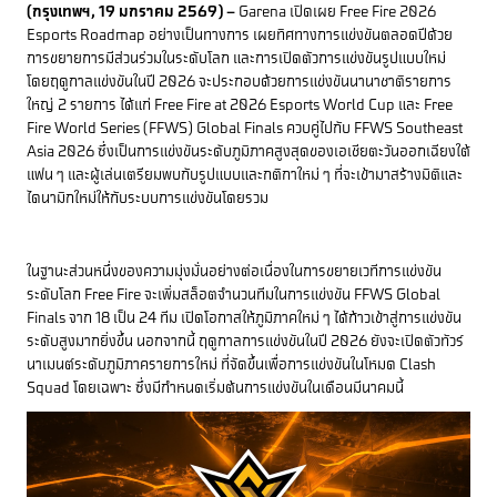
(กรุงเทพฯ, 19 มกราคม 2569) –
Garena เปิดเผย Free Fire 2026
Esports Roadmap อย่างเป็นทางการ เผยทิศทางการแข่งขันตลอดปีด้วย
การขยายการมีส่วนร่วมในระดับโลก และการเปิดตัวการแข่งขันรูปแบบใหม่
โดยฤดูกาลแข่งขันในปี 2026 จะประกอบด้วยการแข่งขันนานาชาติรายการ
ใหญ่ 2 รายการ ได้แก่ Free Fire at 2026 Esports World Cup และ Free
Fire World Series (FFWS) Global Finals ควบคู่ไปกับ FFWS Southeast
Asia 2026 ซึ่งเป็นการแข่งขันระดับภูมิภาคสูงสุดของเอเชียตะวันออกเฉียงใต้
แฟน ๆ และผู้เล่นเตรียมพบกับรูปแบบและกติกาใหม่ ๆ ที่จะเข้ามาสร้างมิติและ
ไดนามิกใหม่ให้กับระบบการแข่งขันโดยรวม
ในฐานะส่วนหนึ่งของความมุ่งมั่นอย่างต่อเนื่องในการขยายเวทีการแข่งขัน
ระดับโลก Free Fire จะเพิ่มสล็อตจำนวนทีมในการแข่งขัน FFWS Global
Finals จาก 18 เป็น 24 ทีม เปิดโอกาสให้ภูมิภาคใหม่ ๆ ได้ก้าวเข้าสู่การแข่งขัน
ระดับสูงมากยิ่งขึ้น นอกจากนี้ ฤดูกาลการแข่งขันในปี 2026 ยังจะเปิดตัวทัวร์
นาเมนต์ระดับภูมิภาครายการใหม่ ที่จัดขึ้นเพื่อการแข่งขันในโหมด Clash
Squad โดยเฉพาะ ซึ่งมีกำหนดเริ่มต้นการแข่งขันในเดือนมีนาคมนี้